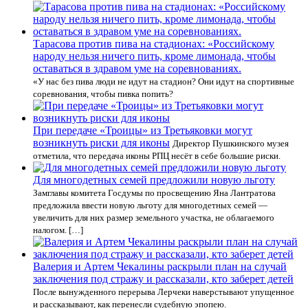
Тарасова против пива на стадионах: «Российскому
народу нельзя ничего пить, кроме лимонада, чтобы
оставаться в здравом уме на соревнованиях.
«У нас без пива люди не идут на стадион? Они идут на спортивные
соревнования, чтобы пивка попить?
При передаче «Троицы» из Третьяковки могут
возникнуть риски для иконы
Директор Пушкинского музея
отметила, что передача иконы РПЦ несёт в себе большие риски.
Для многодетных семей предложили новую льготу
Замглавы комитета Госдумы по просвещению Яна Лантратова
предложила ввести новую льготу для многодетных семей —
увеличить для них размер земельного участка, не облагаемого
налогом. […]
Валерия и Артем Чекалины раскрыли план на случай
заключения под стражу и рассказали, кто заберет детей
После вынужденного перерыва Лерчеки наверстывают упущенное
и рассказывают, как перенесли судебную эпопею.