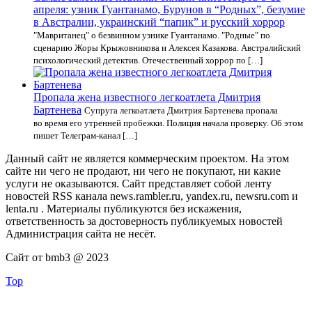
апреля: узник Гуантанамо, Бурунов в “Родных”, безумие
в Австралии, украинский “папик” и русский хоррор
"Мавританец" о безвинном узнике Гуантанамо. "Родные" по
сценарию Жоры Крыжовникова и Алексея Казакова. Австралийский
психологический детектив. Отечественный хоррор по […]
Пропала жена известного легкоатлета Дмитрия
Бартенева
Супруга легкоатлета Дмитрия Бартенева пропала
во время его утренней пробежки. Полиция начала проверку. Об этом
пишет Телеграм-канал […]
Данный сайт не является коммерческим проектом. На этом
сайте ни чего не продают, ни чего не покупают, ни какие
услуги не оказываются. Сайт представляет собой ленту
новостей RSS канала news.rambler.ru, yandex.ru, newsru.com и
lenta.ru . Материалы публикуются без искажения,
ответственность за достоверность публикуемых новостей
Администрация сайта не несёт.
Сайт от bmb3 @ 2023
Top