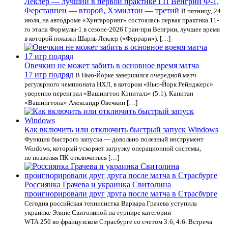
Леклер — лучший в первой практике ГП Венгрии Ф-1,
Ферстаппен — второй, Хэмилтон — третий
В пятницу, 24
июля, на автодроме «Хунгароринг» состоялась первая практика 11-
го этапа Формулы-1 в сезоне-2026 Гран-при Венгрии, лучшее время
в которой показал Шарль Леклер («Феррари»). […]
Овечкин не может забить в основное время матча
17 игр подряд
В Нью-Йорке завершился очередной матч
регулярного чемпионата НХЛ, в котором «Нью-Йорк Рейнджерс»
уверенно переиграл «Вашингтон Кэпиталз» (5:1). Капитан
«Вашингтона» Александр Овечкин […]
Как включить или отключить быстрый запуск Windows
Функция быстрого запуска — довольно полезный инструмент
Windows, который ускоряет загрузку операционной системы,
не позволяя ПК отключиться […]
Россиянка Грачева и украинка Свитолина
проигнорировали друг друга после матча в Страсбурге
Сегодня российская теннисистка Варвара Грачева уступила
украинке Элине Свитолиной на турнире категории
WTA 250 во французском Страсбурге со счетом 3:6, 4:6. Встреча