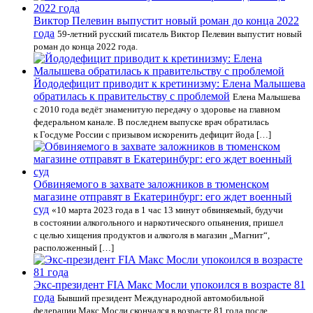
Виктор Пелевин выпустит новый роман до конца 2022
года
59-летний русский писатель Виктор Пелевин выпустит новый
роман до конца 2022 года.
Йододефицит приводит к кретинизму: Елена Малышева
обратилась к правительству с проблемой
Елена Малышева
с 2010 года ведёт знаменитую передачу о здоровье на главном
федеральном канале. В последнем выпуске врач обратилась
к Госдуме России с призывом искоренить дефицит йода […]
Обвиняемого в захвате заложников в тюменском
магазине отправят в Екатеринбург: его ждет военный
суд
«10 марта 2023 года в 1 час 13 минут обвиняемый, будучи
в состоянии алкогольного и наркотического опьянения, пришел
с целью хищения продуктов и алкоголя в магазин „Магнит“,
расположенный […]
Экс-президент FIA Макс Мосли упокоился в возрасте 81
года
Бывший президент Международной автомобильной
федерации Макс Мосли скончался в возрасте 81 года после