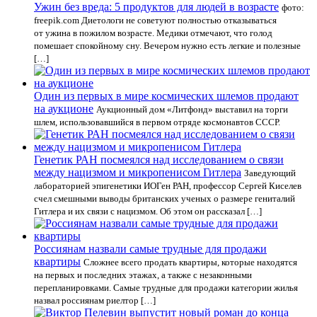
Ужин без вреда: 5 продуктов для людей в возрасте
фото:
freepik.com Диетологи не советуют полностью отказываться
от ужина в пожилом возрасте. Медики отмечают, что голод
помешает спокойному сну. Вечером нужно есть легкие и полезные
[…]
Один из первых в мире космических шлемов продают
на аукционе
Аукционный дом «Литфонд» выставил на торги
шлем, использовавшийся в первом отряде космонавтов СССР.
Генетик РАН посмеялся над исследованием о связи
между нацизмом и микропенисом Гитлера
Заведующий
лабораторией эпигенетики ИОГен РАН, профессор Сергей Киселев
счел смешными выводы британских ученых о размере гениталий
Гитлера и их связи с нацизмом. Об этом он рассказал […]
Россиянам назвали самые трудные для продажи
квартиры
Сложнее всего продать квартиры, которые находятся
на первых и последних этажах, а также с незаконными
перепланировками. Самые трудные для продажи категории жилья
назвал россиянам риелтор […]