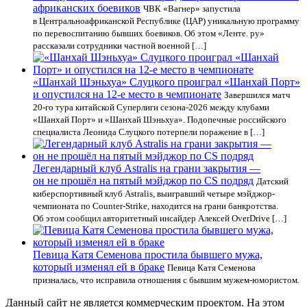
африканских боевиков
ЧВК «Вагнер» запустила
в Центральноафриканской Республике (ЦАР) уникальную программу
по перевоспитанию бывших боевиков. Об этом «Ленте. ру»
рассказали сотрудники частной военной […]
«Шанхай Шэньхуа» Слуцкого проиграл «Шанхай Порт»
и опустился на 12-е место в чемпионате
Завершился матч
20-го тура китайской Суперлиги сезона-2026 между клубами
«Шанхай Порт» и «Шанхай Шэньхуа». Подопечные российского
специалиста Леонида Слуцкого потерпели поражение в […]
Легендарный клуб Astralis на грани закрытия —
он не прошёл на пятый мэйджор по CS подряд
Датский
киберспортивный клуб Astralis, выигравший четыре мэйджор-
чемпионата по Counter-Strike, находится на грани банкротства.
Об этом сообщил авторитетный инсайдер Алексей OverDrive […]
Певица Катя Семенова простила бывшего мужа,
который изменял ей в браке
Певица Катя Семенова
призналась, что исправила отношения с бывшим мужем-юмористом.
Данный сайт не является коммерческим проектом. На этом