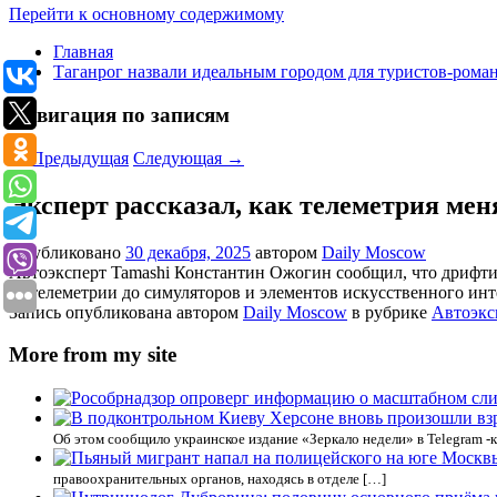
Перейти к основному содержимому
Главная
Таганрог назвали идеальным городом для туристов-рома
Навигация по записям
←
Предыдущая
Следующая
→
Эксперт рассказал, как телеметрия ме
Опубликовано
30 декабря, 2025
автором
Daily Moscow
Автоэксперт Tamashi Константин Ожогин сообщил, что дрифтин
от телеметрии до симуляторов и элементов искусственного инт
Запись опубликована автором
Daily Moscow
в рубрике
Автоэкс
More from my site
Об этом сообщило украинское издание «Зеркало недели» в Telegram -
правоохранительных органов, находясь в отделе […]