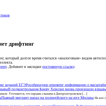
нтиков
няет дрифтинг
г, который долгое время считался «аналоговым» видом автоспо
еллекта.
перт
. Добавьте в закладки
постоянную ссылку
.
Рособрнадзор опроверг информацию о масштабн
В подконтрольном Киеву Херсоне вновь произошли взрыв
канале. Уточняется, что взрывы слышны в Днепропетровском […]
Пьяный мигрант напал на полицейского на юге Москвы
На юге 