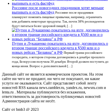
Россияне после новогодних праздников хотят меньше
выпивать и есть фастфуд
Россияне после праздников
планируют поменять пищевые привычки, например, ограничить
или добавить некоторые продукты. Так, почти 38% респондентов
будут питаться более здоровой пищей, […]
Путин и Лукашенко покатались на яхте, договорились о
втором транше российского кредита в $500 млн и о
новых рейсах “Белавиа” в РФ
Первый транш российского
госкредита, о котором стороны договорились в декабре прошлого
года, Белоруссия получила 30 декабря. Второй должен поступить до
конца июня. Вопрос о дополнительной […]
Данный сайт не является коммерческим проектом. На этом
сайте ни чего не продают, ни чего не покупают, ни какие
услуги не оказываются. Сайт представляет собой ленту
новостей RSS канала news.rambler.ru, yandex.ru, newsru.com и
lenta.ru . Материалы публикуются без искажения,
ответственность за достоверность публикуемых новостей
Администрация сайта не несёт.
Сайт от bmb3 @ 2023