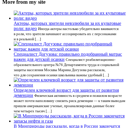
More from my site
Актеры, которых зрители невзлюбили за их культовые
роли: видео
Иногда актеры настолько убедительно вживаются
в роли, что зрители начинают ассоциировать их с персонажами
и в реальной […]
Специалист Догузова: правильно подобранный матрас
важен для детской осанки
Специалист реабилитационно-
образовательного центра №76 Департамента труда и социальной
защиты населения Москвы Марина Догузова рассказала,
что для сохранения осанки школьника важны удобный […]
Определен ключевой возраст для защиты от развития
деменции
Физическая активность в среднем и пожилом возрасте
может почти наполовину снизить риск деменции — к таким выводам
пришли американские ученые, проанализировав данные более
чем четырех тысяч […]
В Минприроды рассказали, когда в России закончатся