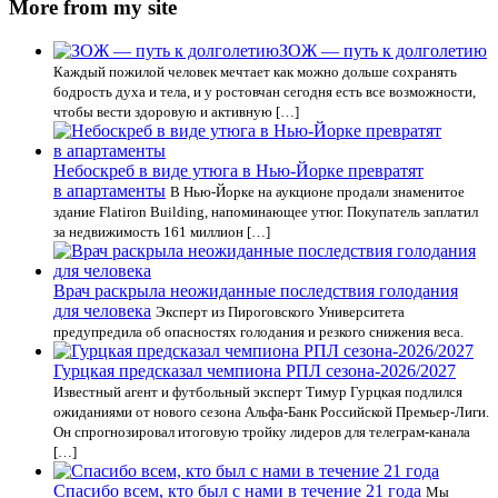
More from my site
ЗОЖ — путь к долголетию
Каждый пожилой человек мечтает как можно дольше сохранять
бодрость духа и тела, и у ростовчан сегодня есть все возможности,
чтобы вести здоровую и активную […]
Небоскреб в виде утюга в Нью-Йорке превратят
в апартаменты
В Нью-Йорке на аукционе продали знаменитое
здание Flatiron Building, напоминающее утюг. Покупатель заплатил
за недвижимость 161 миллион […]
Врач раскрыла неожиданные последствия голодания
для человека
Эксперт из Пироговского Университета
предупредила об опасностях голодания и резкого снижения веса.
Гурцкая предсказал чемпиона РПЛ сезона-2026/2027
Известный агент и футбольный эксперт Тимур Гурцкая подлился
ожиданиями от нового сезона Альфа-Банк Российской Премьер-Лиги.
Он спрогнозировал итоговую тройку лидеров для телеграм-канала
[…]
Спасибо всем, кто был с нами в течение 21 года
Мы