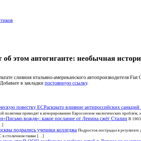
нтиков
рят об этом автогиганте: необычная исто
зультате слияния итальяно-американского автопроизводителя Fiat 
 Добавьте в закладки
постоянную ссылку
.
Раскрыто влияние антироссийских санкций 
ной политики приводят к игнорированию Евросоюзом экологических проблем, 
«Письмо вождя»: какое послание от Ленина сжёг Сталин
В 1903
…]
осквы подрались ученики колледжа
Подросток пострадал в результате
 в столичном главке […]