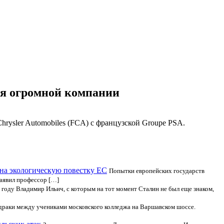
рия огромной компании
Chrysler Automobiles (FCA) с французской Groupe PSA.
на экологическую повестку ЕС
Попытки европейских государств
заявил профессор […]
 году Владимир Ильич, с которым на тот момент Сталин не был еще знаком,
 драки между учениками московского колледжа на Варшавском шоссе.