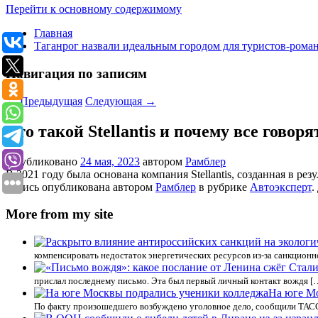
Перейти к основному содержимому
Главная
Таганрог назвали идеальным городом для туристов-рома
Навигация по записям
←
Предыдущая
Следующая
→
Кто такой Stellantis и почему все гово
Опубликовано
24 мая, 2023
автором
Рамблер
В 2021 году была основана компания Stellantis, созданная в ре
Запись опубликована автором
Рамблер
в рубрике
Автоэксперт
.
More from my site
компенсировать недостаток энергетических ресурсов из-за санкцион
прислал последнему письмо. Эта был первый личный контакт вождя [
На юге М
По факту произошедшего возбуждено уголовное дело, сообщили ТАСС