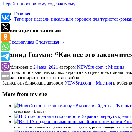
Перейти к основному содержимому
Главная
Таганрог назвали идеальным городом для туристов-рома
Навигация по записям
←
Предыдущая
Следующая
→
Леонид Гозман: “Как все это закончитс
Опубликовано
24 мая, 2021
автором
NEWSru.com :: Мнения
Политик описывает несколько вероятных сценариев смены режи
все же расширят пространство свободы.
Запись опубликована автором
NEWSru.com :: Мнения
в рубрик
More from my site
сезон шоу «Вызов».
которое выражается в давлении на продавцов, размещающих свои то