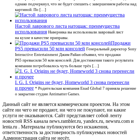
однако подчеркнул, что не будет спешить с завершением работы над
картиной. По […]
Настой лаврового листа натощак: преимущества
использования
Наверняка вы использовали лавровый лист
на кухне в качестве приправы.
Продажи
PS5 превысили 50 млн консолей
Генеральный директор Sony
Interactive Entertainment Джим Райан объявил, что продажи
PS5 превысили 50 млн консолей. Для достижения такого результата
компании потребовалось чуть больше трёх […]
I. G. I. Origins не будет, Homeworld 3 снова перенесли
и прочее
* Родительская компания Enad Global 7 приняла решение
о закрытии студии Antimatter Games.
Данный сайт не является коммерческим проектом. На этом
сайте ни чего не продают, ни чего не покупают, ни какие
услуги не оказываются. Сайт представляет собой ленту
новостей RSS канала news.rambler.ru, yandex.ru, newsru.com и
lenta.ru . Материалы публикуются без искажения,
ответственность за достоверность публикуемых новостей
Администрация сайта не несёт.