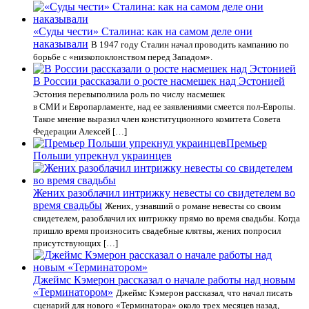
«Суды чести» Сталина: как на самом деле они
наказывали
В 1947 году Сталин начал проводить кампанию по
борьбе с «низкопоклонством перед Западом».
В России рассказали о росте насмешек над Эстонией
Эстония перевыполнила роль по числу насмешек
в СМИ и Европарламенте, над ее заявлениями смеется пол-Европы.
Такое мнение выразил член конституционного комитета Совета
Федерации Алексей […]
Премьер
Польши упрекнул украинцев
Жених разоблачил интрижку невесты со свидетелем во
время свадьбы
Жених, узнавший о романе невесты со своим
свидетелем, разоблачил их интрижку прямо во время свадьбы. Когда
пришло время произносить свадебные клятвы, жених попросил
присутствующих […]
Джеймс Кэмерон рассказал о начале работы над новым
«Терминатором»
Джеймс Кэмерон рассказал, что начал писать
сценарий для нового «Терминатора» около трех месяцев назад,