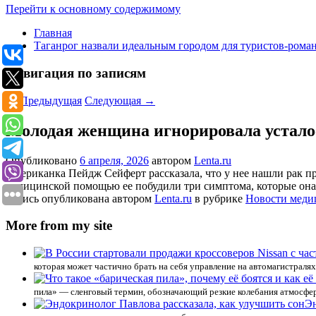
Перейти к основному содержимому
Главная
Таганрог назвали идеальным городом для туристов-рома
Навигация по записям
←
Предыдущая
Следующая
→
Молодая женщина игнорировала усталос
Опубликовано
6 апреля, 2026
автором
Lenta.ru
Американка Пейдж Сейферт рассказала, что у нее нашли рак пр
медицинской помощью ее побудили три симптома, которые она 
Запись опубликована автором
Lenta.ru
в рубрике
Новости мед
More from my site
которая может частично брать на себя управление на автомагистралях
пила» — сленговый термин, обозначающий резкие колебания атмосфе
Эн