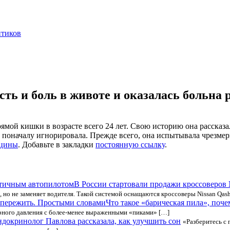
нтиков
ть и боль в животе и оказалась больна 
ямой кишки в возрасте всего 24 лет. Свою историю она рассказал
поначалу игнорировала. Прежде всего, она испытывала чрезмер
ицины
. Добавьте в закладки
постоянную ссылку
.
В России стартовали продажи кроссоверов 
, но не заменяет водителя. Такой системой оснащаются кроссоверы Nissan Qash
Что такое «барическая пила», поче
рного давления с более-менее выраженными «пиками» […]
докринолог Павлова рассказала, как улучшить сон
«Разберитесь с