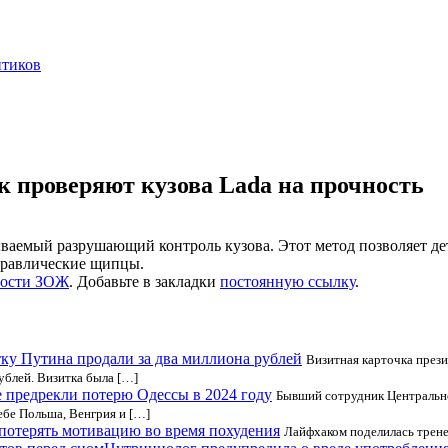
нтиков
к проверяют кузова Lada на прочность
ываемый разрушающий контроль кузова. Этот метод позволяет де
дравлические щипцы.
ости ЗОЖ
. Добавьте в закладки
постоянную ссылку
.
ку Путина продали за два миллиона рублей
Визитная карточка през
рублей. Визитка была […]
 предрекли потерю Одессы в 2024 году
Бывший сотрудник Центрально
ебе Польша, Венгрия и […]
 потерять мотивацию во время похудения
Лайфхаком поделилась трене