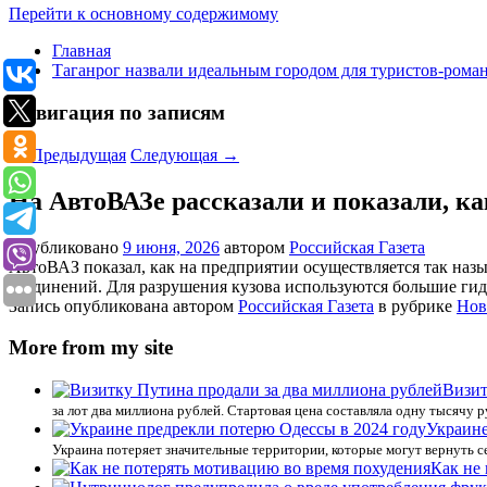
Перейти к основному содержимому
Главная
Таганрог назвали идеальным городом для туристов-рома
Навигация по записям
←
Предыдущая
Следующая
→
На АвтоВАЗе рассказали и показали, ка
Опубликовано
9 июня, 2026
автором
Российская Газета
АвтоВАЗ показал, как на предприятии осуществляется так наз
соединений. Для разрушения кузова используются большие ги
Запись опубликована автором
Российская Газета
в рубрике
Нов
More from my site
Визит
за лот два миллиона рублей. Стартовая цена составляла одну тысячу 
Украине
Украина потеряет значительные территории, которые могут вернуть с
Как не