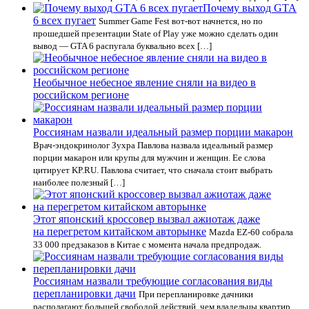
Почему выход GTA
6 всех пугает
Summer Game Fest вот-вот начнется, но по
прошедшей презентации State of Play уже можно сделать один
вывод — GTA 6 распугала буквально всех […]
Необычное небесное явление сняли на видео в
российском регионе
Россиянам назвали идеальный размер порции макарон
Врач-эндокринолог Зухра Павлова назвала идеальный размер
порции макарон или крупы для мужчин и женщин. Ее слова
цитирует KP.RU. Павлова считает, что сначала стоит выбрать
наиболее полезный […]
Этот японский кроссовер вызвал ажиотаж даже
на перегретом китайском авторынке
Mazda EZ-60 собрала
33 000 предзаказов в Китае с момента начала предпродаж.
Россиянам назвали требующие согласования виды
перепланировки дачи
При перепланировке дачники
располагают большей свободой действий, чем владельцы квартир.