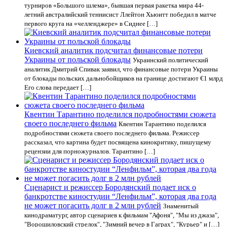
турниров «Большого шлема», бывшая первая ракетка мира 44-
летний австралийский теннисист Ллейтон Хьюитт победил в матче
первого круга на «челленджере» в Сиднее […]
Киевский аналитик подсчитал финансовые потери
Украины от польской блокады
Украинский политический
аналитик Дмитрий Спивак заявил, что финансовые потери Украины
от блокады польских дальнобойщиков на границе достигают €1 млрд
Его слова передает […]
Квентин Тарантино поделился подробностями сюжета
своего последнего фильма
Квентин Тарантино поделился
подробностями сюжета своего последнего фильма. Режиссер
рассказал, что картина будет посвящена кинокритику, пишущему
рецензии для порножурналов. Тарантино […]
Сценарист и режиссер Бородянский подает иск о
банкротстве киностудии “Ленфильм”, которая два года
не может погасить долг в 2 млн рублей
Знаменитый
кинодраматург, автор сценариев к фильмам "Афоня", "Мы из джаза",
"Ворошиловский стрелок", "Зимний вечер в Гаграх", "Курьер" и […]