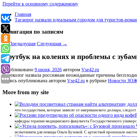
Перейти к основному содержимому
Главная
Таганрог назвали идеальным городом для туристов-рома
Навигация по записям
←
Предыдущая
Следующая
→
Ноутбук на коленях и проблемы с зубам
Опубликовано
9 июня, 2026
автором
Vse42.ru
Гинеколог назвала россиянам неожиданные причины бесплодия. О
Запись опубликована автором
Vse42.ru
в рубрике
Новости ЗО
More from my site
что государствам, которые зависят от американского доллара, следуе
кафедры терапии медицинского факультета Государственного универс
испытанием для певицы Ольги Бузовой. С артисткой произошло настоя