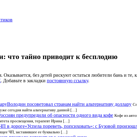
нтиков
и: что тайно приводит к бесплодию
казывается, без детей рискуют остаться любители бань и те, кт
Ж
. Добавьте в закладки
постоянную ссылку
.
Володин посоветовал странам найти альтернативу доллару
Сп
т уже сегодня найти альтернативу данной […]
Россиян предупредили об опасности одного вида кофе
Кофе из авто
итета просвещения, терапевт Ирина […]
«Успела пореветь, попсиховать»: с Бузовой произош
щее ЧП, заставившее ее буквально […]