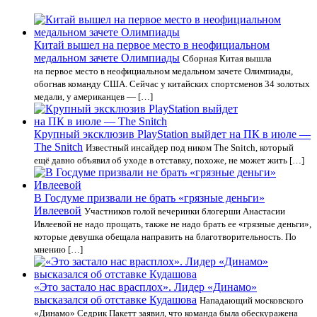
Китай вышел на первое место в неофициальном
медальном зачете Олимпиады
Сборная Китая вышла
на первое место в неофициальном медальном зачете Олимпиады,
обогнав команду США. Сейчас у китайских спортсменов 34 золотых
медали, у американцев — […]
Крупный эксклюзив PlayStation выйдет на ПК в июле —
The Snitch
Известный инсайдер под ником The Snitch, который
ещё давно объявил об уходе в отставку, похоже, не может жить […]
В Госдуме призвали не брать «грязные деньги»
Ивлеевой
Участников голой вечеринки блогерши Анастасии
Ивлеевой не надо прощать, также не надо брать ее «грязные деньги»,
которые девушка обещала направить на благотворительность. По
мнению […]
«Это застало нас врасплох». Лидер «Динамо»
высказался об отставке Кудашова
Нападающий московского
«Динамо» Седрик Пакетт заявил, что команда была обескуражена