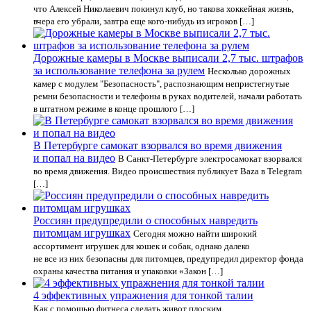
что Алексей Николаевич покинул клуб, но такова хоккейная жизнь,
вчера его убрали, завтра еще кого‑нибудь из игроков […]
Дорожные камеры в Москве выписали 2,7 тыс. штрафов
за использование телефона за рулем
Несколько дорожных
камер с модулем "Безопасность", распознающим непристегнутые
ремни безопасности и телефоны в руках водителей, начали работать
в штатном режиме в конце прошлого […]
В Петербурге самокат взорвался во время движения
и попал на видео
В Санкт-Петербурге электросамокат взорвался
во время движения. Видео происшествия публикует Baza в Telegram
[…]
Россиян предупредили о способных навредить
питомцам игрушках
Сегодня можно найти широкий
ассортимент игрушек для кошек и собак, однако далеко
не все из них безопасны для питомцев, предупредил директор фонда
охраны качества питания и упаковки «Закон […]
4 эффективных упражнения для тонкой талии
Как с помощью фитнеса сделать живот плоским.