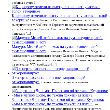
ребенка в сугроб.
Киркорову отменили выступление из-за участия в голой
вечеринке
Певцу Филиппу Киркорову отменили частное
выступление в МХАТ имени Горького из-за участия в скандальной
«голой» вечеринке блогера Анастасии Ивлеевой. Такие данные
приводит […]
Мадуро: Милей либо похож на сумасшедшего, либо
сумасшедший и есть
Президент Венесуэлы Николас Мадуро
назвал своего аргентинского коллегу Хавьера Милея сумасшедшим
бандитом, укравшим венесуэльский самолет. Об этом со ссылкой
на телеканал VTV сообщает […]
Эксперты рассказали о ягоде, защищающей
от коронавируса
Клюква считается универсальным
антисептиком.
Защитник «Динамо» Пыленков об отставке Кудашова:
«Мы в легком шоке, но такова хоккейная жизнь.
—
Честно говоря, может быть, мы находимся в легком шоке от того,