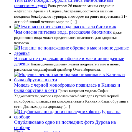
Тим Цзю победил Эррола Спенса единогласным
решением судей
Рано утром 26 июля по мск на стадионе
«Афтерпей Арена» в Сиднее, Австралия, состоялся главный
поединок боксёрского турнира, в котором на ринге встретились 31-
летний бывший чемпион мира по […]
Чем опасна питьевая вода, рассказала биохимик
Даже
родниковая вода может представлять опасность для здоровья
человека.
Названы не подлежащие обрезке в мае и июне дачные
деревья
Какие дачные деревья нельзя подрезать в мае и июне,
рассказала ландшафтный дизайнер Ольга Воронова.
Модель с черной монобровью появилась в Каннах и
была обругана в сети
Греко-кипрская модель София
Хаджипантели, которая прославилась благодаря густой черной
моноброви, появилась на кинофестивале в Каннах и была обругана в
сети. Для выхода на дорожку […]
Опубликовано одно из последних фото Дурова на
свободе