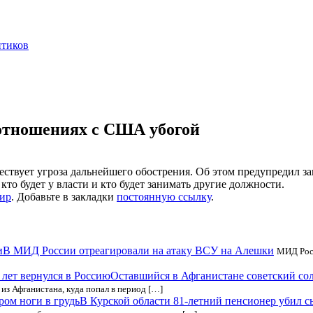
нтиков
 отношениях с США убогой
ствует угроза дальнейшего обострения. Об этом предупредил з
кто будет у власти и кто будет занимать другие должности.
ир
. Добавьте в закладки
постоянную ссылку
.
В МИД России отреагировали на атаку ВСУ на Алешки
МИД Росс
Оставшийся в Афганистане советский солд
из Афганистана, куда попал в период […]
В Курской области 81-летний пенсионер убил с