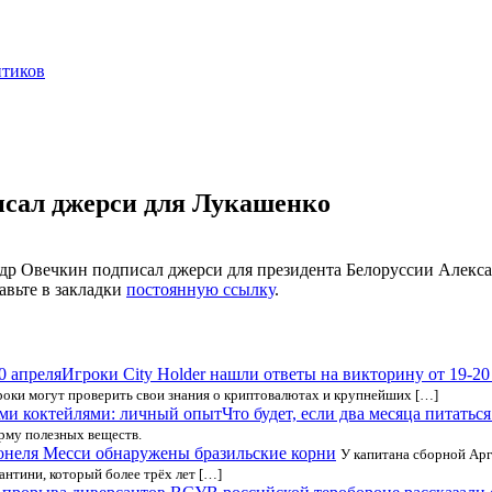
нтиков
сал джерси для Лукашенко
р Овечкин подписал джерси для президента Белоруссии Алексан
авьте в закладки
постоянную ссылку
.
Игроки City Holder нашли ответы на викторину от 19-20
игроки могут проверить свои знания о криптовалютах и крупнейших […]
Что будет, если два месяца питать
рму полезных веществ.
онеля Месси обнаружены бразильские корни
У капитана сборной Ар
антини, который более трёх лет […]