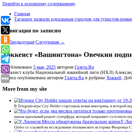
Перейти к основному содержимому
Главная
Таганрог назвали идеальным городом для туристов-рома
Навигация по записям
←
Предыдущая
Следующая
→
Хоккеист «Вашингтона» Овечкин подпи
Опубликовано
5 мая, 2025
автором
Газета.Ru
Хоккеист клуба Национальной хоккейной лиги (НХЛ) Александ
Запись опубликована автором
Газета.Ru
в рубрике
Хоккей
. Доб
More from my site
В Telegram-игре City Holder стартовала новая викторина, в которой 
нашла идеальный рецепт суперфуда, который покрывает суточную но
У Ли
Globo со ссылкой на исследование итальянского историка Фьоренцо С