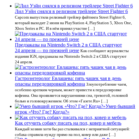
Лил Уэйн снялся в релизном трейлере Street Fighter 6
Capcom выпустила релизный трейлер файтинга Street Fighter 6,
который выходит 2 июня на PlayStation 4, PlayStation 5, Xbox One,
Xbox Series и РС. И в нём принял участие […]
Предзаказы на Nintendo Switch 2 в США стартуют
24 апреля — по прежней цене
Как сообщают журналисты
издания IGN, предзаказы на Nintendo Switch 2 в США стартуют
24 апреля.
Гастроэнтеролог Евлашева: пять чашек чая в день
опасны передозировкой кофеина
Злоупотребление чаем,
особенно крепким черным, может привести к передозировке
кофеина. Она проявляется нарушениями сна, тревогой, головной
болью и головокружением. Об этом «Газете.Ru» […]
Умер бывший
игрок «Что? Где? Когда?»
Как отучить собаку писать на пол, ковер и мебель
Каждый хозяин хотя бы раз сталкивался с неприятной ситуацией:
собака справила нужду прямо на пол, ковер или даже […]