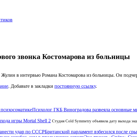
нтиков
рвого звонка Костомарова из больницы
Жулин в интервью Романа Костомарова из больницы. Он подчерк
ание
. Добавьте в закладки
постоянную ссылку
.
Психолог ГКБ Виноградова развеяла основные м
хода игры Mortal Shell 2
Студия Cold Symmetry объявила дату выхода экш
Британский парламент взбесился после ср