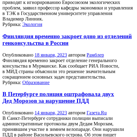
приводят к игнорированию Евросоюзом экологических
проблем, заявил профессор кафедры экономики и управления
в ТЭК в Государственном университете управления
Владимир Линник.
Рубрика:
Экология
Финляндия временно закроет одно из отделений
генконсульства в России
Опубликовано
18 января, 2023
автором
Рамблер
Финляндия временно закроет отделение генерального
консульства в Мурманске. Как сообщает РИА Новости,
в МИД страны объяснили это решение значительным
сокращением основных задач представительства.
Рубрика:
Образование
В Петербурге полиция оштрафовала двух
Дед Морозов за нарушение ПДД
Опубликовано
14 января, 2023
автором
Газета.Ru
В Санкт-Петербурге сотрудники полиции выписали
административные протоколы двум Дедам Морозам,
принявшим участие в зимнем велопараде. Они нарушили
ПДД в районе Васильевского острова. Об этом пишет