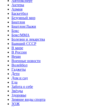
Автоэксперт
Актеры
Армия
Баскетбол
Безумный мир
Биатлон
Биатлон/Лыжи
Бокс
Бокс/MMA
Болезни и лекарства
Бывший СССР
В мире
В России
Вещи
Военные новости
Волейбол
Гаджеты
Дети
Дом и сад
Еда
Забота о себе
Звёзды
Здоровье
Зимние виды спорта
ЗОЖ