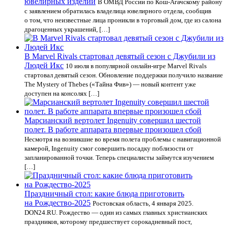
ювелирных изделий
В ОМВД России по Кош-Агачскому району
с заявлением обратилась владелица ювелирного отдела, сообщив
о том, что неизвестные лица проникли в торговый дом, где из салона
драгоценных украшений, […]
В Marvel Rivals стартовал девятый сезон с Джубили из
Людей Икс
10 июля в популярной онлайн-игре Marvel Rivals
стартовал девятый сезон. Обновление поддержки получило название
The Mystery of Thebes («Тайна Фив») — новый контент уже
доступен на консолях […]
Марсианский вертолет Ingenuity совершил шестой
полет. В работе аппарата впервые произошел сбой
Несмотря на возникшие во время полета проблемы с навигационной
камерой, Ingenuity смог совершить посадку поблизости от
запланированной точки. Теперь специалисты займутся изучением
[…]
Праздничный стол: какие блюда приготовить
на Рождество-2025
Ростовская область, 4 января 2025.
DON24.RU. Рождество — один из самых главных христианских
праздников, которому предшествует сорокадневный пост,