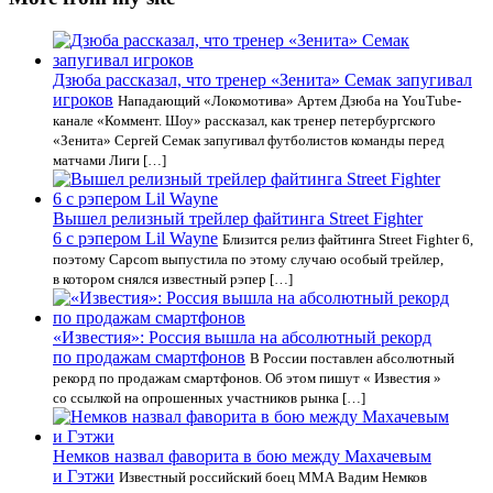
Дзюба рассказал, что тренер «Зенита» Семак запугивал
игроков
Нападающий «Локомотива» Артем Дзюба на YouTube-
канале «Коммент. Шоу» рассказал, как тренер петербургского
«Зенита» Сергей Семак запугивал футболистов команды перед
матчами Лиги […]
Вышел релизный трейлер файтинга Street Fighter
6 с рэпером Lil Wayne
Близится релиз файтинга Street Fighter 6,
поэтому Capcom выпустила по этому случаю особый трейлер,
в котором снялся известный рэпер […]
«Известия»: Россия вышла на абсолютный рекорд
по продажам смартфонов
В России поставлен абсолютный
рекорд по продажам смартфонов. Об этом пишут « Известия »
со ссылкой на опрошенных участников рынка […]
Немков назвал фаворита в бою между Махачевым
и Гэтжи
Известный российский боец ММА Вадим Немков