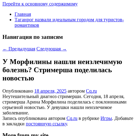
Перейти к основному содержимому
Главная
Таганрог назвали идеальным городом для туристов-
романтиков
Навигация по записям
←
Предыдущая
Следующая
→
У Морфилины нашли неизлечимую
болезнь? Стримерша поделилась
новостью
Опубликовано
18 апреля, 2025
автором
Cq.ru
Неутешительный диагноз стримерши. Сегодня, 18 апреля,
стримерша Арина Морфилина поделилась с поклонниками
серьезной новостью. У девушки нашли неизлечимое
заболевание.
Запись опубликована автором
Cq.ru
в рубрике
Игры
. Добавьте
в закладки
постоянную ссылку
.
More from my site