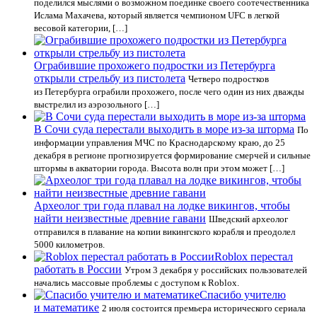
поделился мыслями о возможном поединке своего соотечественника
Ислама Махачева, который является чемпионом UFC в легкой
весовой категории, […]
Ограбившие прохожего подростки из Петербурга
открыли стрельбу из пистолета
Четверо подростков
из Петербурга ограбили прохожего, после чего один из них дважды
выстрелил из аэрозольного […]
В Сочи суда перестали выходить в море из-за шторма
По
информации управления МЧС по Краснодарскому краю, до 25
декабря в регионе прогнозируется формирование смерчей и сильные
штормы в акватории города. Высота волн при этом может […]
Археолог три года плавал на лодке викингов, чтобы
найти неизвестные древние гавани
Шведский археолог
отправился в плавание на копии викингского корабля и преодолел
5000 километров.
Roblox перестал
работать в России
Утром 3 декабря у российских пользователей
начались массовые проблемы с доступом к Roblox.
Спасибо учителю
и математике
2 июля состоится премьера исторического сериала