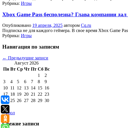
Рубрика:
Игры
Xbox Game Pass бесполезна? Глава компании дал 
Опубликовано
19 апреля, 2025
автором
Cq.ru
Подписка не для каждого геймера. В свое время Xbox Game Pas
Рубрика:
Игры
Навигация по записям
←
Предыдущие записи
Август 2026
Пн
Вт
Ср
Чт
Пт
Сб
Вс
1
2
3
4
5
6
7
8
9
10
11
12
13
14
15
16
17
18
19
20
21
22
23
24
25
26
27
28
29
30
31
« Июл
Свежие записи