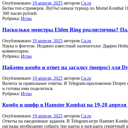
Опубликовано
19 апреля, 2025
автором
Cq.ru
Битва топ-стримеров. ByOwl начала турнир по Mortal Kombat 11
300 тысяч рублей.
Рубрика:
Игры
Насколько монстры Elden Ring реалистичны? Па
Опубликовано
19 апреля, 2025
автором
Cq.ru
Наука и фэнтези. Недавно известный палеонтолог Даррен Нейш 
комментарии.
Рубрика:
Игры
Найдено комбо и ответ на загадку (вопрос) для Dr
Опубликовано
19 апреля, 2025
автором
Cq.ru
Валюта за правильные ответы. В Telegram-приложении Dropee 
и готовы ими поделиться.
Рубрика:
Игры
Комбо и шифр в Hamster Kombat на 19-20 апреля
Опубликовано
19 апреля, 2025
автором
Cq.ru
Ответы на ежедневные задания. В Telegram-игре Hamster Komb
награды необходимо собрать три карты и разгадать секретный 