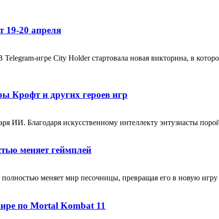
т 19-20 апреля
 Telegram-игре City Holder стартовала новая викторина, в кото
ры Крофт и других героев игр
ря ИИ. Благодаря искусственному интеллекту энтузиасты порой
тью меняет геймплей
орый полностью меняет мир песочницы, превращая его в новую игру
нире по Mortal Kombat 11