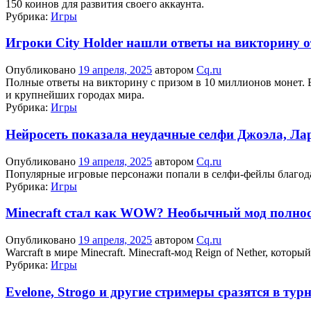
150 коинов для развития своего аккаунта.
Рубрика:
Игры
Игроки City Holder нашли ответы на викторину о
Опубликовано
19 апреля, 2025
автором
Cq.ru
Полные ответы на викторину с призом в 10 миллионов монет. В
и крупнейших городах мира.
Рубрика:
Игры
Нейросеть показала неудачные селфи Джоэла, Ла
Опубликовано
19 апреля, 2025
автором
Cq.ru
Популярные игровые персонажи попали в селфи-фейлы благода
Рубрика:
Игры
Minecraft стал как WOW? Необычный мод полнос
Опубликовано
19 апреля, 2025
автором
Cq.ru
Warcraft в мире Minecraft. Minecraft-мод Reign of Nether, кот
Рубрика:
Игры
Evelone, Strogo и другие стримеры сразятся в тур