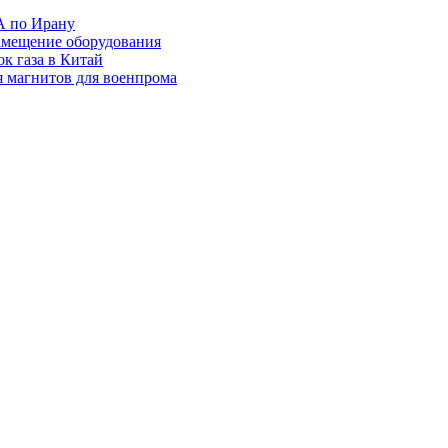
А по Ирану
амещение оборудования
к газа в Китай
я магнитов для военпрома