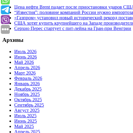
Цена нефти Brent падает после приостановки ударов СШ
“Известия”: половине компаний России нужно импортоз
«Газпром» установил новый исторический рекорд поставо
США хотят купить крупнейшего на Западе производител
Серхио Перес стартует с пит-лейна на Гран-при Венгрии
Архивы
Июль 2026
Июнь 2026
Май 2026
Апрель 2026
Март 2026
Февраль 2026
Январь 2026
Декабрь 2025
Ноябрь 2025
Октябрь 2025
Сентябрь 2025
Август 2025
Июль 2025
Июнь 2025
Май 2025
Апрель 2025