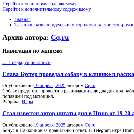
Перейти к основному содержимому
Перейти к дополнительному содержимому
Главная
Таганрог назвали идеальным городом для туристов-рома
Архив автора:
Cq.ru
Навигация по записям
←
Предыдущие записи
Слава Бустер проведал собаку в клинике и расска
Опубликовано
19 апреля, 2025
автором
Cq.ru
Собаке предстоит провести в реанимации еще два дня под набл
попавшей под мотоцикл.
Рубрика:
Игры
Стал известен автор цитаты дня в Hrum от 19-20 
Опубликовано
19 апреля, 2025
автором
Cq.ru
Бонус в 150 коинов за правильный ответ. В Telegram-игре Hru